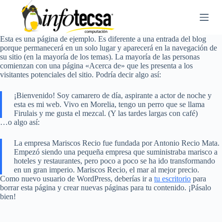
S
a
l
t
Esta es una página de ejemplo. Es diferente a una entrada del blog
a
porque permanecerá en un solo lugar y aparecerá en la navegación de
r
su sitio (en la mayoría de los temas). La mayoría de las personas
a
comienzan con una página «Acerca de» que les presenta a los
l
visitantes potenciales del sitio. Podría decir algo así:
c
o
¡Bienvenido! Soy camarero de día, aspirante a actor de noche y
n
esta es mi web. Vivo en Morelia, tengo un perro que se llama
t
Firulais y me gusta el mezcal. (Y las tardes largas con café)
e
…o algo así:
n
i
d
La empresa Mariscos Recio fue fundada por Antonio Recio Mata.
o
Empezó siendo una pequeña empresa que suministraba marisco a
hoteles y restaurantes, pero poco a poco se ha ido transformando
en un gran imperio. Mariscos Recio, el mar al mejor precio.
Como nuevo usuario de WordPress, deberías ir a
tu escritorio
para
borrar esta página y crear nuevas páginas para tu contenido. ¡Pásalo
bien!