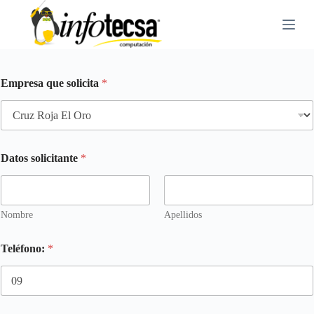
S
a
l
t
a
r
Empresa que solicita
*
a
l
c
o
n
t
Datos solicitante
*
e
n
i
d
o
Nombre
Apellidos
Teléfono:
*