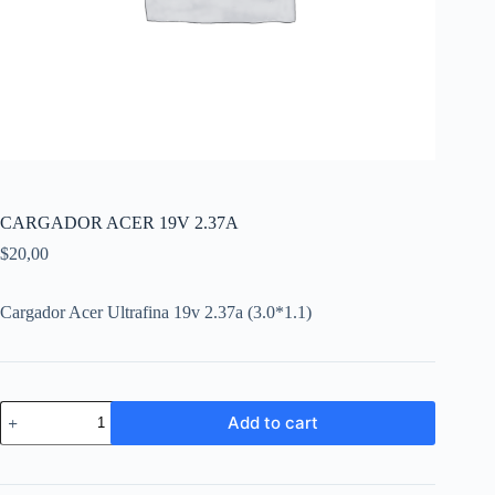
CARGADOR ACER 19V 2.37A
$
20,00
Cargador Acer Ultrafina 19v 2.37a (3.0*1.1)
CARGADOR
Add to cart
ACER
19V
2.37A
quantity