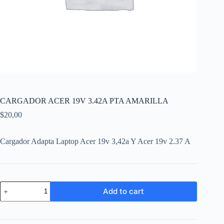
CARGADOR ACER 19V 3.42A PTA AMARILLA
$
20,00
Cargador Adapta Laptop Acer 19v 3,42a Y Acer 19v 2.37 A
CARGADOR
Add to cart
ACER
19V
3.42A
PTA