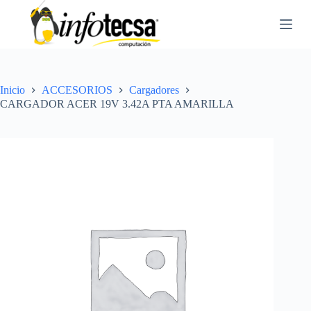
S
a
l
t
a
r
a
Inicio
ACCESORIOS
Cargadores
l
CARGADOR ACER 19V 3.42A PTA AMARILLA
c
o
n
t
e
n
i
d
o