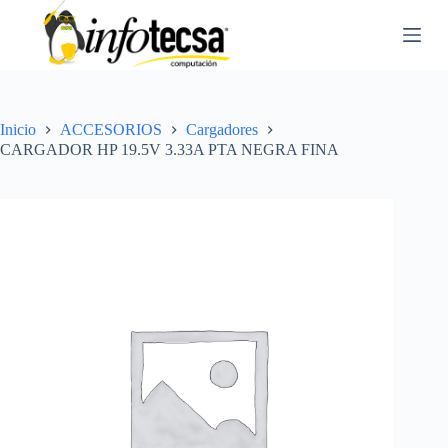
S
a
l
t
a
r
a
Inicio
ACCESORIOS
Cargadores
l
CARGADOR HP 19.5V 3.33A PTA NEGRA FINA
c
o
n
t
e
n
i
d
o