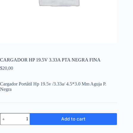
CARGADOR HP 19.5V 3.33A PTA NEGRA FINA
$
20,00
Cargador Portátil Hp 19.5v /3.33a/ 4.5*3.0 Mm Aguja P.
Negra
CARGADOR
Add to cart
HP
19.5V
3.33A