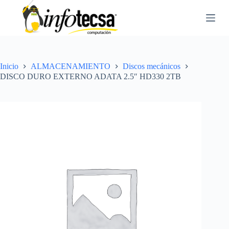
S
a
l
t
a
r
a
Inicio
ALMACENAMIENTO
Discos mecánicos
l
DISCO DURO EXTERNO ADATA 2.5″ HD330 2TB
c
o
n
t
e
n
i
d
o