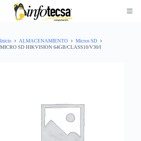
S
a
l
t
a
r
a
Inicio
ALMACENAMIENTO
Micros SD
l
MICRO SD HIKVISION 64GB/CLASS10/V30/I
c
o
n
t
e
n
i
d
o